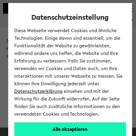
Datenschutzeinstellung
eKVV
Diese Webseite verwendet Cookies und ähnliche
Technologien. Einige davon sind essentiell, um die
Sie möchten auf eine eKVV Funktion zugreifen, die Ihnen
Funktionalität der Website zu gewährleisten,
erst nach einer Anmeldung am System zur Verfügung
während andere uns helfen, die Website und Ihre
steht.
Erfahrung zu verbessern. Falls Sie zustimmen,
verwenden wir Cookies und Daten auch, um Ihre
Bitte melden Sie sich an:
Interaktionen mit unserer Webseite zu messen. Sie
können Ihre Einwilligung jederzeit unter
Datenschutzerklärung
einsehen und mit der
Anmeldung am eKVV
Wirkung für die Zukunft widerrufen. Auf der Seite
finden Sie auch zusätzliche Informationen zu den
verwendeten Cookies und Technologien.
Alle akzeptieren
Facebook
Instagram
LinkedIn
TikTok
Youtube