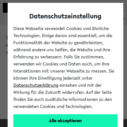
Datenschutzeinstellung
eKVV
Diese Webseite verwendet Cookies und ähnliche
Technologien. Einige davon sind essentiell, um die
Sie möchten auf eine eKVV Funktion zugreifen, die Ihnen
Funktionalität der Website zu gewährleisten,
erst nach einer Anmeldung am System zur Verfügung
während andere uns helfen, die Website und Ihre
steht.
Erfahrung zu verbessern. Falls Sie zustimmen,
verwenden wir Cookies und Daten auch, um Ihre
Bitte melden Sie sich an:
Interaktionen mit unserer Webseite zu messen. Sie
können Ihre Einwilligung jederzeit unter
Datenschutzerklärung
einsehen und mit der
Anmeldung am eKVV
Wirkung für die Zukunft widerrufen. Auf der Seite
finden Sie auch zusätzliche Informationen zu den
verwendeten Cookies und Technologien.
Alle akzeptieren
Facebook
Instagram
LinkedIn
TikTok
Youtube