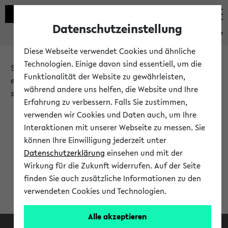
Datenschutzeinstellung
eKVV
Diese Webseite verwendet Cookies und ähnliche
Technologien. Einige davon sind essentiell, um die
Sie möchten auf eine eKVV Funktion zugreifen, die Ihnen
Funktionalität der Website zu gewährleisten,
erst nach einer Anmeldung am System zur Verfügung
während andere uns helfen, die Website und Ihre
steht.
Erfahrung zu verbessern. Falls Sie zustimmen,
verwenden wir Cookies und Daten auch, um Ihre
Bitte melden Sie sich an:
Interaktionen mit unserer Webseite zu messen. Sie
können Ihre Einwilligung jederzeit unter
Datenschutzerklärung
einsehen und mit der
Anmeldung am eKVV
Wirkung für die Zukunft widerrufen. Auf der Seite
finden Sie auch zusätzliche Informationen zu den
verwendeten Cookies und Technologien.
Alle akzeptieren
Facebook
Instagram
LinkedIn
TikTok
Youtube