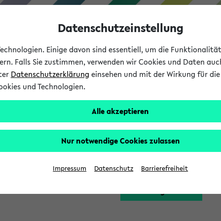
Datenschutzeinstellung
chnologien. Einige davon sind essentiell, um die Funktionalit
sern. Falls Sie zustimmen, verwenden wir Cookies und Daten auc
nter
Datenschutzerklärung
einsehen und mit der Wirkung für die 
ookies und Technologien.
Studium
Lehre
International
Alle akzeptieren
Funktion zugreifen, die Ihnen erst nach einer Anmeldung am Sy
Nur notwendige Cookies zulassen
Bitte melden Sie sich 
Impressum
Datenschutz
Barrierefreiheit
Anmeldung am eKVV