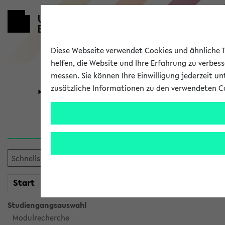
Diese Webseite verwendet Cookies und ähnliche Te
helfen, die Website und Ihre Erfahrung zu verbes
messen. Sie können Ihre Einwilligung jederzeit u
zusätzliche Informationen zu den verwendeten C
Universität
Forschung
Sie möchten auf eine eKVV 
mein
Start
eKVV
Studiengangsauswahl
Modulrecherche