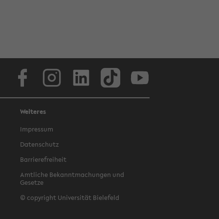
Facebook
Instagram
LinkedIn
TikTok
Youtube
Weiteres
Impressum
Datenschutz
Barrierefreiheit
Amtliche Bekanntmachungen und
Gesetze
© copyright Universität Bielefeld