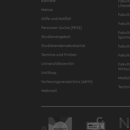
Karriere
Fakult
Litera
Mensa
Fakult
Hilfe und Notfall
Fakult
Personen-Suche (PEVZ)
Fakult
Studienangebot
Sportw
Studierendensekretariat
Fakult
Termine und Fristen
Fakult
Universitätsarchiv
Fakult
Wirtsc
UniShop
Medizi
Vorlesungsverzeichnis (eKVV)
Techni
Webmail