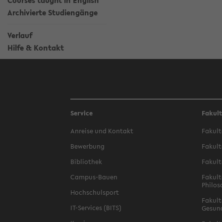
Courses taught in English
Archivierte Studiengänge
Verlauf
Hilfe & Kontakt
Service
Fakul
Anreise und Kontakt
Fakult
Bewerbung
Fakult
Bibliothek
Fakult
Campus-Bauen
Fakult
Philos
Hochschulsport
Fakult
IT-Services (BITS)
Gesun