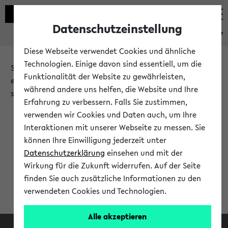
Datenschutzeinstellung
eKVV
Diese Webseite verwendet Cookies und ähnliche
Technologien. Einige davon sind essentiell, um die
Sie möchten auf eine eKVV Funktion zugreifen, die Ihnen
Funktionalität der Website zu gewährleisten,
erst nach einer Anmeldung am System zur Verfügung
während andere uns helfen, die Website und Ihre
steht.
Erfahrung zu verbessern. Falls Sie zustimmen,
verwenden wir Cookies und Daten auch, um Ihre
Bitte melden Sie sich an:
Interaktionen mit unserer Webseite zu messen. Sie
können Ihre Einwilligung jederzeit unter
Datenschutzerklärung
einsehen und mit der
Anmeldung am eKVV
Wirkung für die Zukunft widerrufen. Auf der Seite
finden Sie auch zusätzliche Informationen zu den
verwendeten Cookies und Technologien.
Alle akzeptieren
Facebook
Instagram
LinkedIn
TikTok
Youtube