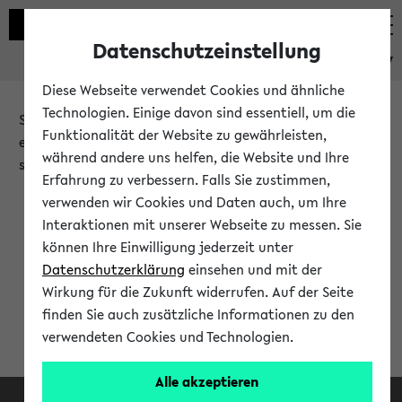
Datenschutzeinstellung
eKVV
Diese Webseite verwendet Cookies und ähnliche
Technologien. Einige davon sind essentiell, um die
Sie möchten auf eine eKVV Funktion zugreifen, die Ihnen
Funktionalität der Website zu gewährleisten,
erst nach einer Anmeldung am System zur Verfügung
während andere uns helfen, die Website und Ihre
steht.
Erfahrung zu verbessern. Falls Sie zustimmen,
verwenden wir Cookies und Daten auch, um Ihre
Bitte melden Sie sich an:
Interaktionen mit unserer Webseite zu messen. Sie
können Ihre Einwilligung jederzeit unter
Datenschutzerklärung
einsehen und mit der
Anmeldung am eKVV
Wirkung für die Zukunft widerrufen. Auf der Seite
finden Sie auch zusätzliche Informationen zu den
verwendeten Cookies und Technologien.
Alle akzeptieren
Facebook
Instagram
LinkedIn
TikTok
Youtube