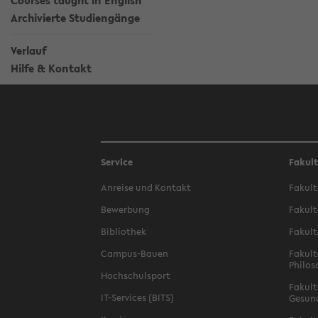
Courses taught in English
Archivierte Studiengänge
Verlauf
Hilfe & Kontakt
Service
Fakul
Anreise und Kontakt
Fakult
Bewerbung
Fakult
Bibliothek
Fakult
Campus-Bauen
Fakult
Philos
Hochschulsport
Fakult
IT-Services (BITS)
Gesun