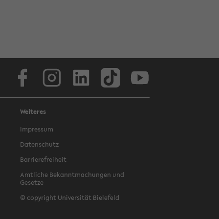
Facebook
Instagram
LinkedIn
TikTok
Youtube
Weiteres
Impressum
Datenschutz
Barrierefreiheit
Amtliche Bekanntmachungen und
Gesetze
© copyright Universität Bielefeld