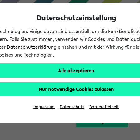
Datenschutzeinstellung
chnologien. Einige davon sind essentiell, um die Funktionalit
sern. Falls Sie zustimmen, verwenden wir Cookies und Daten auc
nter
Datenschutzerklärung
einsehen und mit der Wirkung für die 
ookies und Technologien.
Studium
Lehre
International
Alle akzeptieren
Funktion zugreifen, die Ihnen erst nach einer Anmeldung am Sy
Nur notwendige Cookies zulassen
Bitte melden Sie sich 
Impressum
Datenschutz
Barrierefreiheit
Anmeldung am eKVV