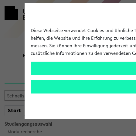
Diese Webseite verwendet Cookies und ähnliche Te
helfen, die Website und Ihre Erfahrung zu verbes
messen. Sie können Ihre Einwilligung jederzeit u
zusätzliche Informationen zu den verwendeten C
Universität
Forschung
Sie möchten auf eine eKVV 
mein
Start
eKVV
Studiengangsauswahl
Modulrecherche