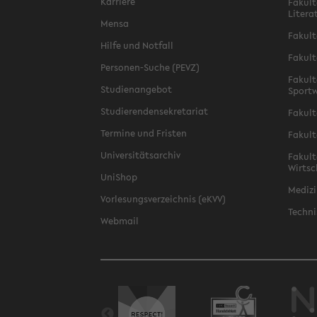
Karriere
Fakult
Litera
Mensa
Fakult
Hilfe und Notfall
Fakult
Personen-Suche (PEVZ)
Fakult
Studienangebot
Sportw
Studierendensekretariat
Fakult
Termine und Fristen
Fakult
Universitätsarchiv
Fakult
Wirtsc
UniShop
Medizi
Vorlesungsverzeichnis (eKVV)
Techni
Webmail