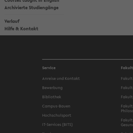
Courses taught in English
Archivierte Studiengänge
Verlauf
Hilfe & Kontakt
Service
Fakul
Anreise und Kontakt
Fakult
Bewerbung
Fakult
Bibliothek
Fakult
Campus-Bauen
Fakult
Philos
Hochschulsport
Fakult
IT-Services (BITS)
Gesun