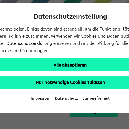
Datenschutzeinstellung
chnologien. Einige davon sind essentiell, um die Funktionalit
sern. Falls Sie zustimmen, verwenden wir Cookies und Daten auc
nter
Datenschutzerklärung
einsehen und mit der Wirkung für die 
ookies und Technologien.
Studium
Lehre
International
Alle akzeptieren
Funktion zugreifen, die Ihnen erst nach einer Anmeldung am Sy
Nur notwendige Cookies zulassen
Bitte melden Sie sich 
Impressum
Datenschutz
Barrierefreiheit
Anmeldung am eKVV