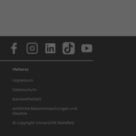
Facebook
Instagram
LinkedIn
TikTok
Youtube
Weiteres
Impressum
Datenschutz
Barrierefreiheit
Amtliche Bekanntmachungen und
Gesetze
© copyright Universität Bielefeld