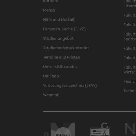
Karriere
Fakult
Litera
Mensa
Fakult
Hilfe und Notfall
Fakult
Personen-Suche (PEVZ)
Fakult
Studienangebot
Sportw
Studierendensekretariat
Fakult
Termine und Fristen
Fakult
Universitätsarchiv
Fakult
Wirtsc
UniShop
Medizi
Vorlesungsverzeichnis (eKVV)
Techni
Webmail