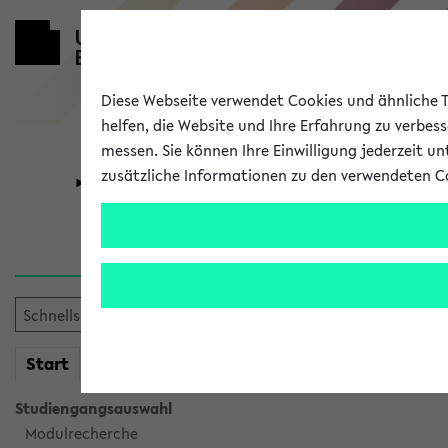
Diese Webseite verwendet Cookies und ähnliche Te
helfen, die Website und Ihre Erfahrung zu verbes
messen. Sie können Ihre Einwilligung jederzeit u
zusätzliche Informationen zu den verwendeten C
Universität
Forschung
Sie möchten auf eine eKVV 
mein
Start
eKVV
Studiengangsauswahl
Modulrecherche