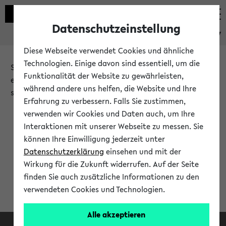
Datenschutzeinstellung
eKVV
Diese Webseite verwendet Cookies und ähnliche
Technologien. Einige davon sind essentiell, um die
Sie möchten auf eine eKVV Funktion zugreifen, die Ihnen
Funktionalität der Website zu gewährleisten,
erst nach einer Anmeldung am System zur Verfügung
während andere uns helfen, die Website und Ihre
steht.
Erfahrung zu verbessern. Falls Sie zustimmen,
verwenden wir Cookies und Daten auch, um Ihre
Bitte melden Sie sich an:
Interaktionen mit unserer Webseite zu messen. Sie
können Ihre Einwilligung jederzeit unter
Datenschutzerklärung
einsehen und mit der
Anmeldung am eKVV
Wirkung für die Zukunft widerrufen. Auf der Seite
finden Sie auch zusätzliche Informationen zu den
verwendeten Cookies und Technologien.
Alle akzeptieren
Facebook
Instagram
LinkedIn
TikTok
Youtube