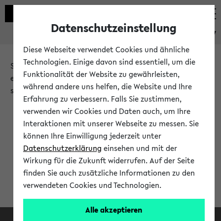
Datenschutzeinstellung
eKVV
Diese Webseite verwendet Cookies und ähnliche
Technologien. Einige davon sind essentiell, um die
Sie möchten auf eine eKVV Funktion zugreifen, die Ihnen
Funktionalität der Website zu gewährleisten,
erst nach einer Anmeldung am System zur Verfügung
während andere uns helfen, die Website und Ihre
steht.
Erfahrung zu verbessern. Falls Sie zustimmen,
verwenden wir Cookies und Daten auch, um Ihre
Bitte melden Sie sich an:
Interaktionen mit unserer Webseite zu messen. Sie
können Ihre Einwilligung jederzeit unter
Datenschutzerklärung
einsehen und mit der
Anmeldung am eKVV
Wirkung für die Zukunft widerrufen. Auf der Seite
finden Sie auch zusätzliche Informationen zu den
verwendeten Cookies und Technologien.
Alle akzeptieren
Facebook
Instagram
LinkedIn
TikTok
Youtube