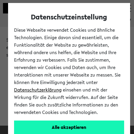
Datenschutzeinstellung
eKVV
Diese Webseite verwendet Cookies und ähnliche
Technologien. Einige davon sind essentiell, um die
Sie möchten auf eine eKVV Funktion zugreifen, die Ihnen
Funktionalität der Website zu gewährleisten,
erst nach einer Anmeldung am System zur Verfügung
während andere uns helfen, die Website und Ihre
steht.
Erfahrung zu verbessern. Falls Sie zustimmen,
verwenden wir Cookies und Daten auch, um Ihre
Bitte melden Sie sich an:
Interaktionen mit unserer Webseite zu messen. Sie
können Ihre Einwilligung jederzeit unter
Datenschutzerklärung
einsehen und mit der
Anmeldung am eKVV
Wirkung für die Zukunft widerrufen. Auf der Seite
finden Sie auch zusätzliche Informationen zu den
verwendeten Cookies und Technologien.
Alle akzeptieren
Facebook
Instagram
LinkedIn
TikTok
Youtube