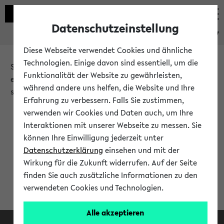
Datenschutzeinstellung
eKVV
Diese Webseite verwendet Cookies und ähnliche
Technologien. Einige davon sind essentiell, um die
Sie möchten auf eine eKVV Funktion zugreifen, die Ihnen
Funktionalität der Website zu gewährleisten,
erst nach einer Anmeldung am System zur Verfügung
während andere uns helfen, die Website und Ihre
steht.
Erfahrung zu verbessern. Falls Sie zustimmen,
verwenden wir Cookies und Daten auch, um Ihre
Bitte melden Sie sich an:
Interaktionen mit unserer Webseite zu messen. Sie
können Ihre Einwilligung jederzeit unter
Datenschutzerklärung
einsehen und mit der
Anmeldung am eKVV
Wirkung für die Zukunft widerrufen. Auf der Seite
finden Sie auch zusätzliche Informationen zu den
verwendeten Cookies und Technologien.
Alle akzeptieren
Facebook
Instagram
LinkedIn
TikTok
Youtube