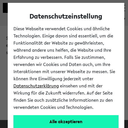
Datenschutzeinstellung
eKVV
Diese Webseite verwendet Cookies und ähnliche
Technologien. Einige davon sind essentiell, um die
Sie möchten auf eine eKVV Funktion zugreifen, die Ihnen
Funktionalität der Website zu gewährleisten,
erst nach einer Anmeldung am System zur Verfügung
während andere uns helfen, die Website und Ihre
steht.
Erfahrung zu verbessern. Falls Sie zustimmen,
verwenden wir Cookies und Daten auch, um Ihre
Bitte melden Sie sich an:
Interaktionen mit unserer Webseite zu messen. Sie
können Ihre Einwilligung jederzeit unter
Datenschutzerklärung
einsehen und mit der
Anmeldung am eKVV
Wirkung für die Zukunft widerrufen. Auf der Seite
finden Sie auch zusätzliche Informationen zu den
verwendeten Cookies und Technologien.
Alle akzeptieren
Facebook
Instagram
LinkedIn
TikTok
Youtube