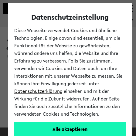
Datenschutzeinstellung
eKVV
Diese Webseite verwendet Cookies und ähnliche
Technologien. Einige davon sind essentiell, um die
Sie möchten auf eine eKVV Funktion zugreifen, die Ihnen
Funktionalität der Website zu gewährleisten,
erst nach einer Anmeldung am System zur Verfügung
während andere uns helfen, die Website und Ihre
steht.
Erfahrung zu verbessern. Falls Sie zustimmen,
verwenden wir Cookies und Daten auch, um Ihre
Bitte melden Sie sich an:
Interaktionen mit unserer Webseite zu messen. Sie
können Ihre Einwilligung jederzeit unter
Datenschutzerklärung
einsehen und mit der
Anmeldung am eKVV
Wirkung für die Zukunft widerrufen. Auf der Seite
finden Sie auch zusätzliche Informationen zu den
verwendeten Cookies und Technologien.
Alle akzeptieren
Facebook
Instagram
LinkedIn
TikTok
Youtube