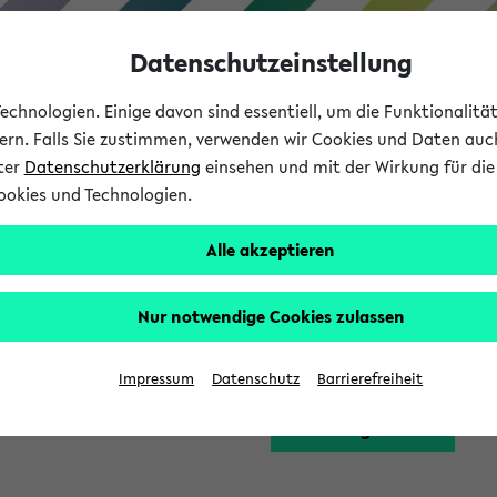
Datenschutzeinstellung
chnologien. Einige davon sind essentiell, um die Funktionalit
sern. Falls Sie zustimmen, verwenden wir Cookies und Daten auc
nter
Datenschutzerklärung
einsehen und mit der Wirkung für die 
ookies und Technologien.
Studium
Lehre
International
Alle akzeptieren
Funktion zugreifen, die Ihnen erst nach einer Anmeldung am Sy
Nur notwendige Cookies zulassen
Bitte melden Sie sich 
Impressum
Datenschutz
Barrierefreiheit
Anmeldung am eKVV