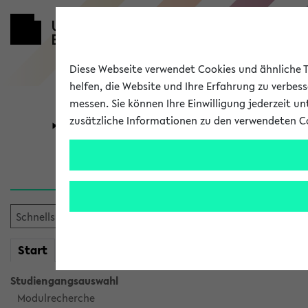
Diese Webseite verwendet Cookies und ähnliche Te
helfen, die Website und Ihre Erfahrung zu verbes
messen. Sie können Ihre Einwilligung jederzeit u
zusätzliche Informationen zu den verwendeten C
Universität
Forschung
Sie möchten auf eine eKVV 
mein
Start
eKVV
Studiengangsauswahl
Modulrecherche