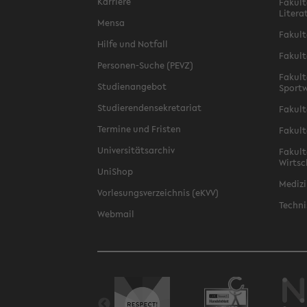
Karriere
Fakult
Litera
Mensa
Fakult
Hilfe und Notfall
Fakult
Personen-Suche (PEVZ)
Fakult
Studienangebot
Sportw
Studierendensekretariat
Fakult
Termine und Fristen
Fakult
Universitätsarchiv
Fakult
Wirtsc
UniShop
Medizi
Vorlesungsverzeichnis (eKVV)
Techni
Webmail