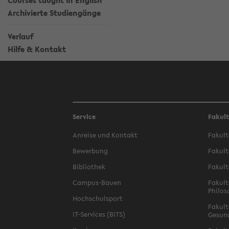
Courses taught in English
Archivierte Studiengänge
Verlauf
Hilfe & Kontakt
Service
Fakul
Anreise und Kontakt
Fakult
Bewerbung
Fakult
Bibliothek
Fakult
Campus-Bauen
Fakult
Philos
Hochschulsport
Fakult
IT-Services (BITS)
Gesun