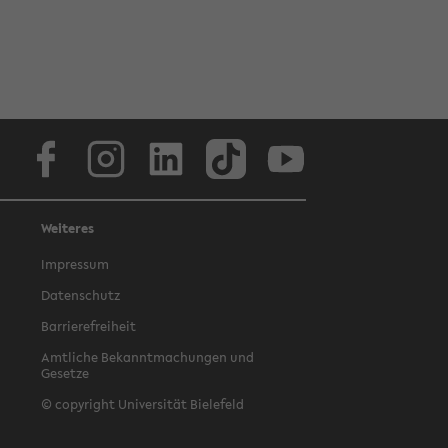
Facebook
Instagram
LinkedIn
TikTok
Youtube
Weiteres
Impressum
Datenschutz
Barrierefreiheit
Amtliche Bekanntmachungen und
Gesetze
© copyright Universität Bielefeld