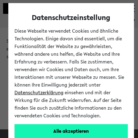
Datenschutzeinstellung
eKVV
Diese Webseite verwendet Cookies und ähnliche
Technologien. Einige davon sind essentiell, um die
Sie möchten auf eine eKVV Funktion zugreifen, die Ihnen
Funktionalität der Website zu gewährleisten,
erst nach einer Anmeldung am System zur Verfügung
während andere uns helfen, die Website und Ihre
steht.
Erfahrung zu verbessern. Falls Sie zustimmen,
verwenden wir Cookies und Daten auch, um Ihre
Bitte melden Sie sich an:
Interaktionen mit unserer Webseite zu messen. Sie
können Ihre Einwilligung jederzeit unter
Datenschutzerklärung
einsehen und mit der
Anmeldung am eKVV
Wirkung für die Zukunft widerrufen. Auf der Seite
finden Sie auch zusätzliche Informationen zu den
verwendeten Cookies und Technologien.
Alle akzeptieren
Facebook
Instagram
LinkedIn
TikTok
Youtube