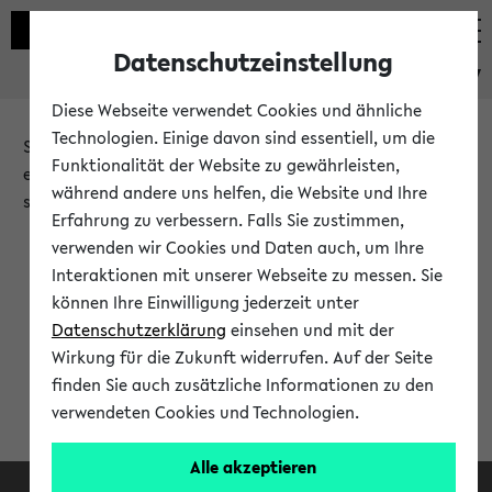
Datenschutzeinstellung
eKVV
Diese Webseite verwendet Cookies und ähnliche
Technologien. Einige davon sind essentiell, um die
Sie möchten auf eine eKVV Funktion zugreifen, die Ihnen
Funktionalität der Website zu gewährleisten,
erst nach einer Anmeldung am System zur Verfügung
während andere uns helfen, die Website und Ihre
steht.
Erfahrung zu verbessern. Falls Sie zustimmen,
verwenden wir Cookies und Daten auch, um Ihre
Bitte melden Sie sich an:
Interaktionen mit unserer Webseite zu messen. Sie
können Ihre Einwilligung jederzeit unter
Datenschutzerklärung
einsehen und mit der
Anmeldung am eKVV
Wirkung für die Zukunft widerrufen. Auf der Seite
finden Sie auch zusätzliche Informationen zu den
verwendeten Cookies und Technologien.
Alle akzeptieren
Facebook
Instagram
LinkedIn
TikTok
Youtube