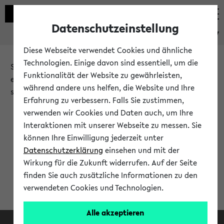
Datenschutzeinstellung
eKVV
Diese Webseite verwendet Cookies und ähnliche
Technologien. Einige davon sind essentiell, um die
Sie möchten auf eine eKVV Funktion zugreifen, die Ihnen
Funktionalität der Website zu gewährleisten,
erst nach einer Anmeldung am System zur Verfügung
während andere uns helfen, die Website und Ihre
steht.
Erfahrung zu verbessern. Falls Sie zustimmen,
verwenden wir Cookies und Daten auch, um Ihre
Bitte melden Sie sich an:
Interaktionen mit unserer Webseite zu messen. Sie
können Ihre Einwilligung jederzeit unter
Datenschutzerklärung
einsehen und mit der
Anmeldung am eKVV
Wirkung für die Zukunft widerrufen. Auf der Seite
finden Sie auch zusätzliche Informationen zu den
verwendeten Cookies und Technologien.
Alle akzeptieren
Facebook
Instagram
LinkedIn
TikTok
Youtube