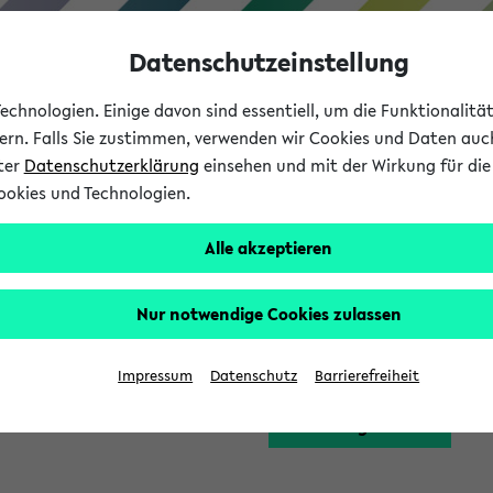
Datenschutzeinstellung
chnologien. Einige davon sind essentiell, um die Funktionalit
sern. Falls Sie zustimmen, verwenden wir Cookies und Daten auc
nter
Datenschutzerklärung
einsehen und mit der Wirkung für die 
ookies und Technologien.
Studium
Lehre
International
Alle akzeptieren
Funktion zugreifen, die Ihnen erst nach einer Anmeldung am Sy
Nur notwendige Cookies zulassen
Bitte melden Sie sich 
Impressum
Datenschutz
Barrierefreiheit
Anmeldung am eKVV