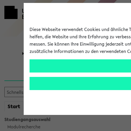
Diese Webseite verwendet Cookies und ähnliche Te
helfen, die Website und Ihre Erfahrung zu verbes
messen. Sie können Ihre Einwilligung jederzeit u
zusätzliche Informationen zu den verwendeten C
Universität
Forschung
Sie möchten auf eine eKVV 
mein
Start
eKVV
Studiengangsauswahl
Modulrecherche