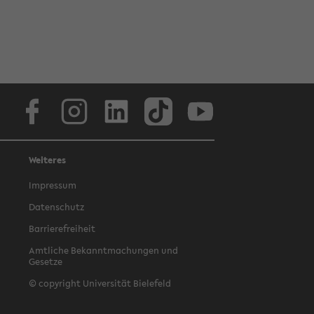
Facebook
Instagram
LinkedIn
TikTok
Youtube
Weiteres
Impressum
Datenschutz
Barrierefreiheit
Amtliche Bekanntmachungen und
Gesetze
© copyright Universität Bielefeld