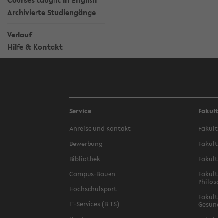
Courses taught in English
Archivierte Studiengänge
Verlauf
Hilfe & Kontakt
Service
Fakul
Anreise und Kontakt
Fakult
Bewerbung
Fakult
Bibliothek
Fakult
Campus-Bauen
Fakult
Philos
Hochschulsport
Fakult
IT-Services (BITS)
Gesun