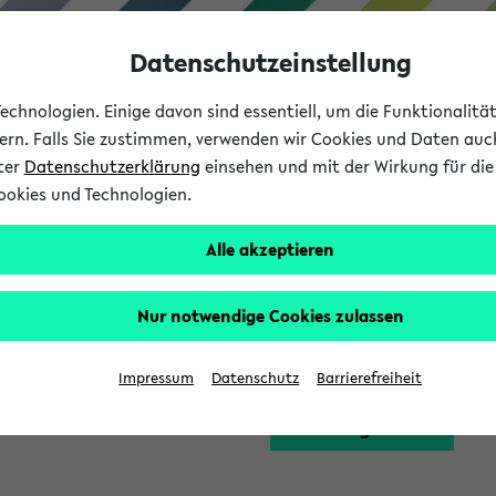
Datenschutzeinstellung
chnologien. Einige davon sind essentiell, um die Funktionalit
sern. Falls Sie zustimmen, verwenden wir Cookies und Daten auc
nter
Datenschutzerklärung
einsehen und mit der Wirkung für die 
ookies und Technologien.
Studium
Lehre
International
Alle akzeptieren
Funktion zugreifen, die Ihnen erst nach einer Anmeldung am Sy
Nur notwendige Cookies zulassen
Bitte melden Sie sich 
Impressum
Datenschutz
Barrierefreiheit
Anmeldung am eKVV