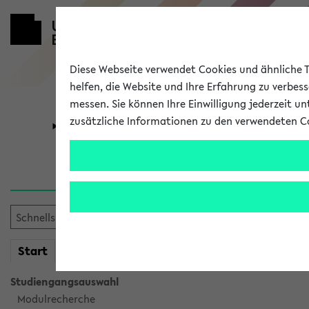
Diese Webseite verwendet Cookies und ähnliche Te
helfen, die Website und Ihre Erfahrung zu verbes
messen. Sie können Ihre Einwilligung jederzeit u
zusätzliche Informationen zu den verwendeten C
Universität
Forschung
Sie möchten auf eine eKVV 
mein
Start
eKVV
Studiengangsauswahl
Modulrecherche