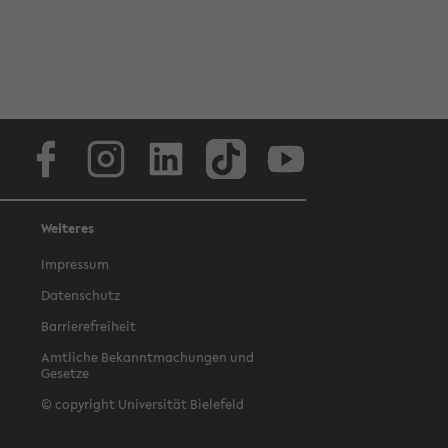
Facebook
Instagram
LinkedIn
TikTok
Youtube
Weiteres
Impressum
Datenschutz
Barrierefreiheit
Amtliche Bekanntmachungen und
Gesetze
© copyright Universität Bielefeld