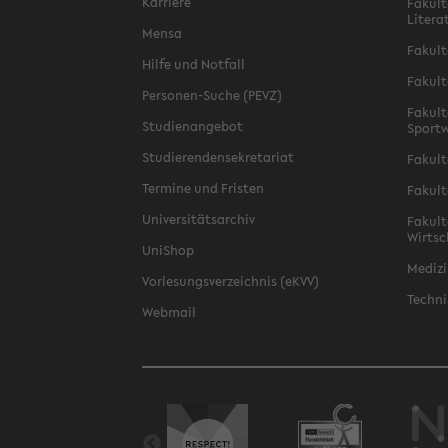
Karriere
Fakult
Litera
Mensa
Fakult
Hilfe und Notfall
Fakult
Personen-Suche (PEVZ)
Fakult
Studienangebot
Sportw
Studierendensekretariat
Fakult
Termine und Fristen
Fakult
Universitätsarchiv
Fakult
Wirtsc
UniShop
Medizi
Vorlesungsverzeichnis (eKVV)
Techni
Webmail