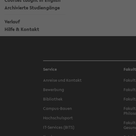
Courses taught in English
Archivierte Studiengänge
Verlauf
Hilfe & Kontakt
Service
Fakul
Anreise und Kontakt
Fakult
Bewerbung
Fakult
Bibliothek
Fakult
Campus-Bauen
Fakult
Philos
Hochschulsport
Fakult
IT-Services (BITS)
Gesun