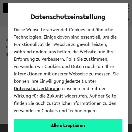
Datenschutzeinstellung
eKVV
Diese Webseite verwendet Cookies und ähnliche
Technologien. Einige davon sind essentiell, um die
Sie möchten auf eine eKVV Funktion zugreifen, die Ihnen
Funktionalität der Website zu gewährleisten,
erst nach einer Anmeldung am System zur Verfügung
während andere uns helfen, die Website und Ihre
steht.
Erfahrung zu verbessern. Falls Sie zustimmen,
verwenden wir Cookies und Daten auch, um Ihre
Bitte melden Sie sich an:
Interaktionen mit unserer Webseite zu messen. Sie
können Ihre Einwilligung jederzeit unter
Datenschutzerklärung
einsehen und mit der
Anmeldung am eKVV
Wirkung für die Zukunft widerrufen. Auf der Seite
finden Sie auch zusätzliche Informationen zu den
verwendeten Cookies und Technologien.
Alle akzeptieren
Facebook
Instagram
LinkedIn
TikTok
Youtube