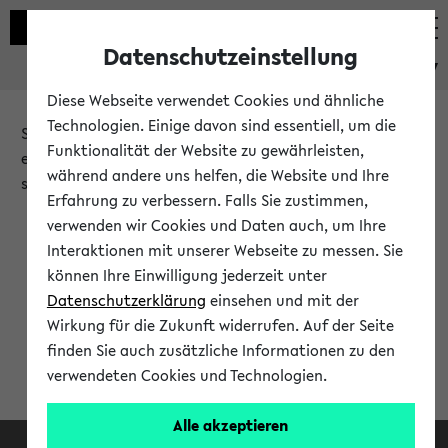
Datenschutzeinstellung
eKVV
Diese Webseite verwendet Cookies und ähnliche
Technologien. Einige davon sind essentiell, um die
Sie möchten auf eine eKVV Funktion zugreifen, die Ihnen
Funktionalität der Website zu gewährleisten,
erst nach einer Anmeldung am System zur Verfügung
während andere uns helfen, die Website und Ihre
steht.
Erfahrung zu verbessern. Falls Sie zustimmen,
verwenden wir Cookies und Daten auch, um Ihre
Bitte melden Sie sich an:
Interaktionen mit unserer Webseite zu messen. Sie
können Ihre Einwilligung jederzeit unter
Datenschutzerklärung
einsehen und mit der
Anmeldung am eKVV
Wirkung für die Zukunft widerrufen. Auf der Seite
finden Sie auch zusätzliche Informationen zu den
verwendeten Cookies und Technologien.
Alle akzeptieren
Facebook
Instagram
LinkedIn
TikTok
Youtube