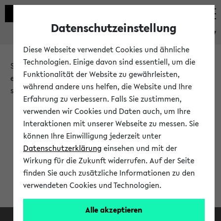
Datenschutzeinstellung
eKVV
Diese Webseite verwendet Cookies und ähnliche
Technologien. Einige davon sind essentiell, um die
Sie möchten auf eine eKVV Funktion zugreifen, die Ihnen
Funktionalität der Website zu gewährleisten,
erst nach einer Anmeldung am System zur Verfügung
während andere uns helfen, die Website und Ihre
steht.
Erfahrung zu verbessern. Falls Sie zustimmen,
verwenden wir Cookies und Daten auch, um Ihre
Bitte melden Sie sich an:
Interaktionen mit unserer Webseite zu messen. Sie
können Ihre Einwilligung jederzeit unter
Datenschutzerklärung
einsehen und mit der
Anmeldung am eKVV
Wirkung für die Zukunft widerrufen. Auf der Seite
finden Sie auch zusätzliche Informationen zu den
verwendeten Cookies und Technologien.
Alle akzeptieren
Facebook
Instagram
LinkedIn
TikTok
Youtube