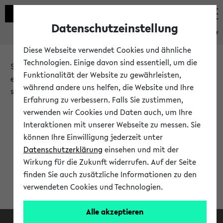
Datenschutzeinstellung
eKVV
Diese Webseite verwendet Cookies und ähnliche
Technologien. Einige davon sind essentiell, um die
Sie möchten auf eine eKVV Funktion zugreifen, die Ihnen
Funktionalität der Website zu gewährleisten,
erst nach einer Anmeldung am System zur Verfügung
während andere uns helfen, die Website und Ihre
steht.
Erfahrung zu verbessern. Falls Sie zustimmen,
verwenden wir Cookies und Daten auch, um Ihre
Bitte melden Sie sich an:
Interaktionen mit unserer Webseite zu messen. Sie
können Ihre Einwilligung jederzeit unter
Datenschutzerklärung
einsehen und mit der
Anmeldung am eKVV
Wirkung für die Zukunft widerrufen. Auf der Seite
finden Sie auch zusätzliche Informationen zu den
verwendeten Cookies und Technologien.
Alle akzeptieren
Facebook
Instagram
LinkedIn
TikTok
Youtube