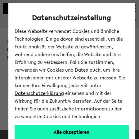
Datenschutzeinstellung
eKVV
Diese Webseite verwendet Cookies und ähnliche
Technologien. Einige davon sind essentiell, um die
Sie möchten auf eine eKVV Funktion zugreifen, die Ihnen
Funktionalität der Website zu gewährleisten,
erst nach einer Anmeldung am System zur Verfügung
während andere uns helfen, die Website und Ihre
steht.
Erfahrung zu verbessern. Falls Sie zustimmen,
verwenden wir Cookies und Daten auch, um Ihre
Bitte melden Sie sich an:
Interaktionen mit unserer Webseite zu messen. Sie
können Ihre Einwilligung jederzeit unter
Datenschutzerklärung
einsehen und mit der
Anmeldung am eKVV
Wirkung für die Zukunft widerrufen. Auf der Seite
finden Sie auch zusätzliche Informationen zu den
verwendeten Cookies und Technologien.
Alle akzeptieren
Facebook
Instagram
LinkedIn
TikTok
Youtube