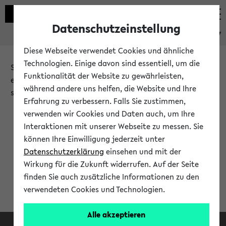
Datenschutzeinstellung
eKVV
Diese Webseite verwendet Cookies und ähnliche
Technologien. Einige davon sind essentiell, um die
Sie möchten auf eine eKVV Funktion zugreifen, die Ihnen
Funktionalität der Website zu gewährleisten,
erst nach einer Anmeldung am System zur Verfügung
während andere uns helfen, die Website und Ihre
steht.
Erfahrung zu verbessern. Falls Sie zustimmen,
verwenden wir Cookies und Daten auch, um Ihre
Bitte melden Sie sich an:
Interaktionen mit unserer Webseite zu messen. Sie
können Ihre Einwilligung jederzeit unter
Datenschutzerklärung
einsehen und mit der
Anmeldung am eKVV
Wirkung für die Zukunft widerrufen. Auf der Seite
finden Sie auch zusätzliche Informationen zu den
verwendeten Cookies und Technologien.
Alle akzeptieren
Facebook
Instagram
LinkedIn
TikTok
Youtube