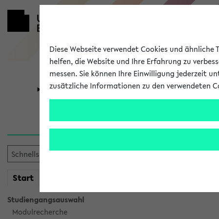
Diese Webseite verwendet Cookies und ähnliche Te
helfen, die Website und Ihre Erfahrung zu verbes
messen. Sie können Ihre Einwilligung jederzeit u
zusätzliche Informationen zu den verwendeten C
Universität
Forschung
Sie möchten auf eine eKVV 
mein
Start
eKVV
Studiengangsauswahl
Modulrecherche