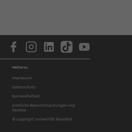
Facebook
Instagram
LinkedIn
TikTok
Youtube
Weiteres
Impressum
Datenschutz
Barrierefreiheit
Amtliche Bekanntmachungen und
Gesetze
© copyright Universität Bielefeld