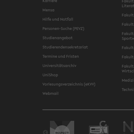
Karriere
Fakult
Litera
Mensa
Fakult
Hilfe und Notfall
Fakult
Personen-Suche (PEVZ)
Fakult
Studienangebot
Sportw
Studierendensekretariat
Fakult
Termine und Fristen
Fakult
Universitätsarchiv
Fakult
Wirtsc
UniShop
Medizi
Vorlesungsverzeichnis (eKVV)
Techni
Webmail