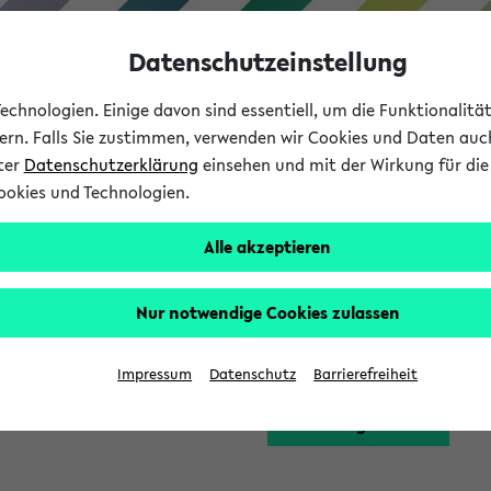
Datenschutzeinstellung
chnologien. Einige davon sind essentiell, um die Funktionalit
sern. Falls Sie zustimmen, verwenden wir Cookies und Daten auc
nter
Datenschutzerklärung
einsehen und mit der Wirkung für die 
ookies und Technologien.
Studium
Lehre
International
Alle akzeptieren
Funktion zugreifen, die Ihnen erst nach einer Anmeldung am Sy
Nur notwendige Cookies zulassen
Bitte melden Sie sich 
Impressum
Datenschutz
Barrierefreiheit
Anmeldung am eKVV