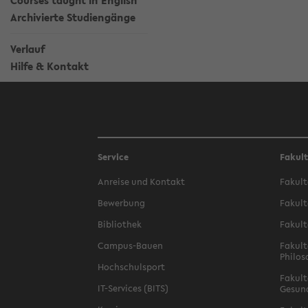
Courses taught in English
Archivierte Studiengänge
Verlauf
Hilfe & Kontakt
Service
Fakul
Anreise und Kontakt
Fakult
Bewerbung
Fakult
Bibliothek
Fakult
Campus-Bauen
Fakult
Philos
Hochschulsport
Fakult
IT-Services (BITS)
Gesun