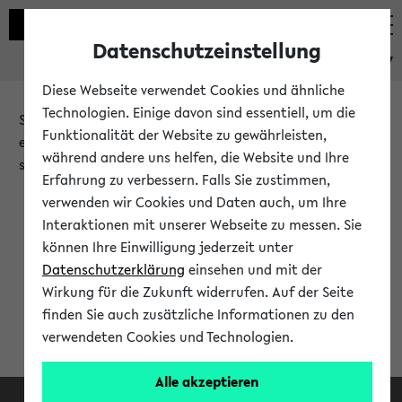
Datenschutzeinstellung
eKVV
Diese Webseite verwendet Cookies und ähnliche
Technologien. Einige davon sind essentiell, um die
Sie möchten auf eine eKVV Funktion zugreifen, die Ihnen
Funktionalität der Website zu gewährleisten,
erst nach einer Anmeldung am System zur Verfügung
während andere uns helfen, die Website und Ihre
steht.
Erfahrung zu verbessern. Falls Sie zustimmen,
verwenden wir Cookies und Daten auch, um Ihre
Bitte melden Sie sich an:
Interaktionen mit unserer Webseite zu messen. Sie
können Ihre Einwilligung jederzeit unter
Datenschutzerklärung
einsehen und mit der
Anmeldung am eKVV
Wirkung für die Zukunft widerrufen. Auf der Seite
finden Sie auch zusätzliche Informationen zu den
verwendeten Cookies und Technologien.
Alle akzeptieren
Facebook
Instagram
LinkedIn
TikTok
Youtube