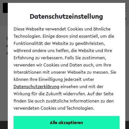
Datenschutzeinstellung
eKVV
Diese Webseite verwendet Cookies und ähnliche
Technologien. Einige davon sind essentiell, um die
Sie möchten auf eine eKVV Funktion zugreifen, die Ihnen
Funktionalität der Website zu gewährleisten,
erst nach einer Anmeldung am System zur Verfügung
während andere uns helfen, die Website und Ihre
steht.
Erfahrung zu verbessern. Falls Sie zustimmen,
verwenden wir Cookies und Daten auch, um Ihre
Bitte melden Sie sich an:
Interaktionen mit unserer Webseite zu messen. Sie
können Ihre Einwilligung jederzeit unter
Datenschutzerklärung
einsehen und mit der
Anmeldung am eKVV
Wirkung für die Zukunft widerrufen. Auf der Seite
finden Sie auch zusätzliche Informationen zu den
verwendeten Cookies und Technologien.
Alle akzeptieren
Facebook
Instagram
LinkedIn
TikTok
Youtube