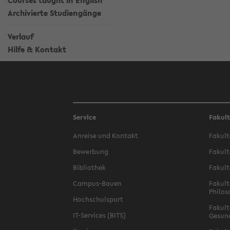
Courses taught in English
Archivierte Studiengänge
Verlauf
Hilfe & Kontakt
Service
Fakul
Anreise und Kontakt
Fakult
Bewerbung
Fakult
Bibliothek
Fakult
Campus-Bauen
Fakult
Philos
Hochschulsport
Fakult
IT-Services (BITS)
Gesun