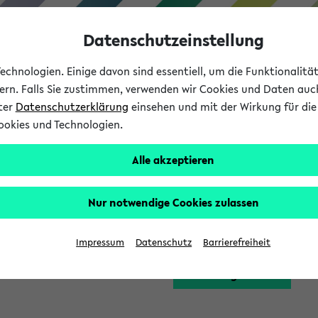
Datenschutzeinstellung
chnologien. Einige davon sind essentiell, um die Funktionalit
sern. Falls Sie zustimmen, verwenden wir Cookies und Daten auc
nter
Datenschutzerklärung
einsehen und mit der Wirkung für die 
ookies und Technologien.
Studium
Lehre
International
Alle akzeptieren
Funktion zugreifen, die Ihnen erst nach einer Anmeldung am Sy
Nur notwendige Cookies zulassen
Bitte melden Sie sich 
Impressum
Datenschutz
Barrierefreiheit
Anmeldung am eKVV