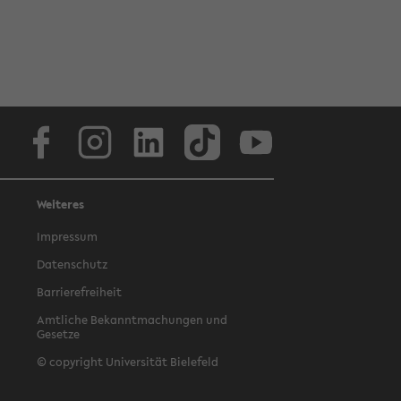
Facebook
Instagram
LinkedIn
TikTok
Youtube
Weiteres
Impressum
Datenschutz
Barrierefreiheit
Amtliche Bekanntmachungen und
Gesetze
© copyright Universität Bielefeld