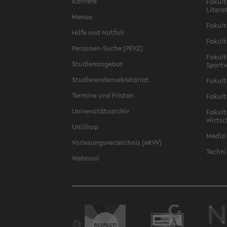
Karriere
Fakult
Litera
Mensa
Fakult
Hilfe und Notfall
Fakult
Personen-Suche (PEVZ)
Fakult
Studienangebot
Sportw
Studierendensekretariat
Fakult
Termine und Fristen
Fakult
Universitätsarchiv
Fakult
Wirtsc
UniShop
Medizi
Vorlesungsverzeichnis (eKVV)
Techni
Webmail