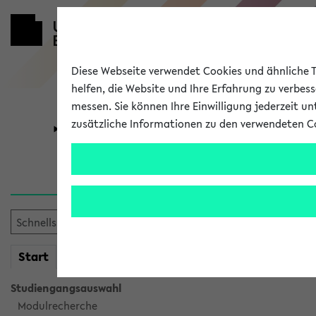
Diese Webseite verwendet Cookies und ähnliche Te
helfen, die Website und Ihre Erfahrung zu verbes
messen. Sie können Ihre Einwilligung jederzeit u
zusätzliche Informationen zu den verwendeten C
Universität
Forschung
Sie möchten auf eine eKVV 
mein
Start
eKVV
Studiengangsauswahl
Modulrecherche