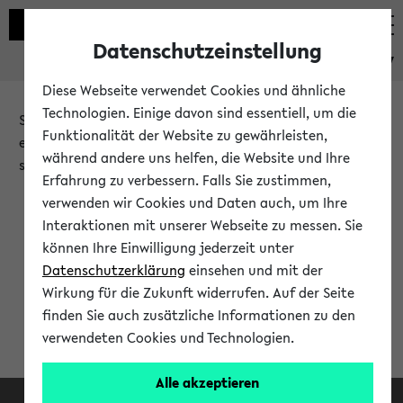
Datenschutzeinstellung
eKVV
Diese Webseite verwendet Cookies und ähnliche
Technologien. Einige davon sind essentiell, um die
Sie möchten auf eine eKVV Funktion zugreifen, die Ihnen
Funktionalität der Website zu gewährleisten,
erst nach einer Anmeldung am System zur Verfügung
während andere uns helfen, die Website und Ihre
steht.
Erfahrung zu verbessern. Falls Sie zustimmen,
verwenden wir Cookies und Daten auch, um Ihre
Bitte melden Sie sich an:
Interaktionen mit unserer Webseite zu messen. Sie
können Ihre Einwilligung jederzeit unter
Datenschutzerklärung
einsehen und mit der
Anmeldung am eKVV
Wirkung für die Zukunft widerrufen. Auf der Seite
finden Sie auch zusätzliche Informationen zu den
verwendeten Cookies und Technologien.
Alle akzeptieren
Facebook
Instagram
LinkedIn
TikTok
Youtube