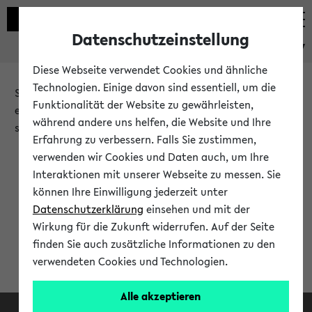
Datenschutzeinstellung
eKVV
Diese Webseite verwendet Cookies und ähnliche
Technologien. Einige davon sind essentiell, um die
Sie möchten auf eine eKVV Funktion zugreifen, die Ihnen
Funktionalität der Website zu gewährleisten,
erst nach einer Anmeldung am System zur Verfügung
während andere uns helfen, die Website und Ihre
steht.
Erfahrung zu verbessern. Falls Sie zustimmen,
verwenden wir Cookies und Daten auch, um Ihre
Bitte melden Sie sich an:
Interaktionen mit unserer Webseite zu messen. Sie
können Ihre Einwilligung jederzeit unter
Datenschutzerklärung
einsehen und mit der
Anmeldung am eKVV
Wirkung für die Zukunft widerrufen. Auf der Seite
finden Sie auch zusätzliche Informationen zu den
verwendeten Cookies und Technologien.
Alle akzeptieren
Facebook
Instagram
LinkedIn
TikTok
Youtube