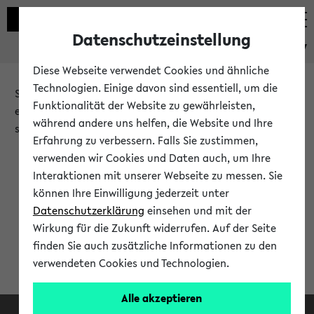
Datenschutzeinstellung
eKVV
Diese Webseite verwendet Cookies und ähnliche
Technologien. Einige davon sind essentiell, um die
Sie möchten auf eine eKVV Funktion zugreifen, die Ihnen
Funktionalität der Website zu gewährleisten,
erst nach einer Anmeldung am System zur Verfügung
während andere uns helfen, die Website und Ihre
steht.
Erfahrung zu verbessern. Falls Sie zustimmen,
verwenden wir Cookies und Daten auch, um Ihre
Bitte melden Sie sich an:
Interaktionen mit unserer Webseite zu messen. Sie
können Ihre Einwilligung jederzeit unter
Datenschutzerklärung
einsehen und mit der
Anmeldung am eKVV
Wirkung für die Zukunft widerrufen. Auf der Seite
finden Sie auch zusätzliche Informationen zu den
verwendeten Cookies und Technologien.
Alle akzeptieren
Facebook
Instagram
LinkedIn
TikTok
Youtube