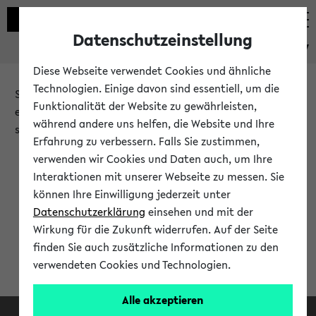
Datenschutzeinstellung
eKVV
Diese Webseite verwendet Cookies und ähnliche
Technologien. Einige davon sind essentiell, um die
Sie möchten auf eine eKVV Funktion zugreifen, die Ihnen
Funktionalität der Website zu gewährleisten,
erst nach einer Anmeldung am System zur Verfügung
während andere uns helfen, die Website und Ihre
steht.
Erfahrung zu verbessern. Falls Sie zustimmen,
verwenden wir Cookies und Daten auch, um Ihre
Bitte melden Sie sich an:
Interaktionen mit unserer Webseite zu messen. Sie
können Ihre Einwilligung jederzeit unter
Datenschutzerklärung
einsehen und mit der
Anmeldung am eKVV
Wirkung für die Zukunft widerrufen. Auf der Seite
finden Sie auch zusätzliche Informationen zu den
verwendeten Cookies und Technologien.
Alle akzeptieren
Facebook
Instagram
LinkedIn
TikTok
Youtube