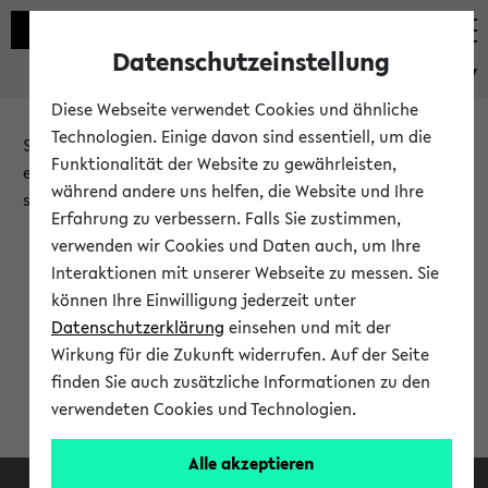
Datenschutzeinstellung
eKVV
Diese Webseite verwendet Cookies und ähnliche
Technologien. Einige davon sind essentiell, um die
Sie möchten auf eine eKVV Funktion zugreifen, die Ihnen
Funktionalität der Website zu gewährleisten,
erst nach einer Anmeldung am System zur Verfügung
während andere uns helfen, die Website und Ihre
steht.
Erfahrung zu verbessern. Falls Sie zustimmen,
verwenden wir Cookies und Daten auch, um Ihre
Bitte melden Sie sich an:
Interaktionen mit unserer Webseite zu messen. Sie
können Ihre Einwilligung jederzeit unter
Datenschutzerklärung
einsehen und mit der
Anmeldung am eKVV
Wirkung für die Zukunft widerrufen. Auf der Seite
finden Sie auch zusätzliche Informationen zu den
verwendeten Cookies und Technologien.
Alle akzeptieren
Facebook
Instagram
LinkedIn
TikTok
Youtube