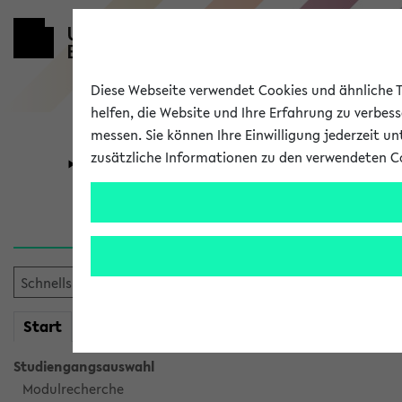
Diese Webseite verwendet Cookies und ähnliche Te
helfen, die Website und Ihre Erfahrung zu verbes
messen. Sie können Ihre Einwilligung jederzeit u
zusätzliche Informationen zu den verwendeten C
Universität
Forschung
Sie möchten auf eine eKVV 
mein
Start
eKVV
Studiengangsauswahl
Modulrecherche