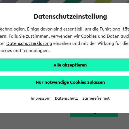
Datenschutzeinstellung
chnologien. Einige davon sind essentiell, um die Funktionalit
sern. Falls Sie zustimmen, verwenden wir Cookies und Daten auc
nter
Datenschutzerklärung
einsehen und mit der Wirkung für die 
ookies und Technologien.
Studium
Lehre
International
Alle akzeptieren
Funktion zugreifen, die Ihnen erst nach einer Anmeldung am Sy
Nur notwendige Cookies zulassen
Bitte melden Sie sich 
Impressum
Datenschutz
Barrierefreiheit
Anmeldung am eKVV