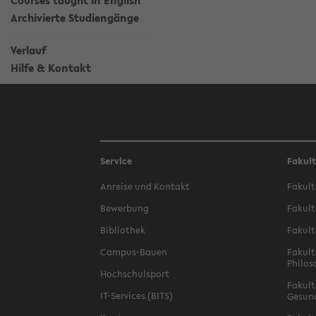
Courses taught in English
Archivierte Studiengänge
Verlauf
Hilfe & Kontakt
Service
Fakul
Anreise und Kontakt
Fakult
Bewerbung
Fakult
Bibliothek
Fakult
Campus-Bauen
Fakult
Philos
Hochschulsport
Fakult
IT-Services (BITS)
Gesun