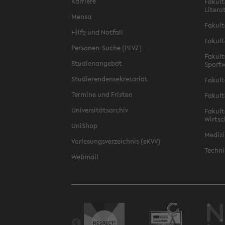
Karriere
Fakult
Litera
Mensa
Fakult
Hilfe und Notfall
Fakult
Personen-Suche (PEVZ)
Fakult
Studienangebot
Sportw
Studierendensekretariat
Fakult
Termine und Fristen
Fakult
Universitätsarchiv
Fakult
Wirtsc
UniShop
Medizi
Vorlesungsverzeichnis (eKVV)
Techni
Webmail