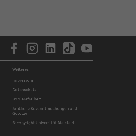
Facebook
Instagram
LinkedIn
TikTok
Youtube
Weiteres
Impressum
Datenschutz
Barrierefreiheit
Amtliche Bekanntmachungen und
Gesetze
© copyright Universität Bielefeld