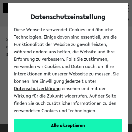
Datenschutzeinstellung
eKVV
Diese Webseite verwendet Cookies und ähnliche
Technologien. Einige davon sind essentiell, um die
Sie möchten auf eine eKVV Funktion zugreifen, die Ihnen
Funktionalität der Website zu gewährleisten,
erst nach einer Anmeldung am System zur Verfügung
während andere uns helfen, die Website und Ihre
steht.
Erfahrung zu verbessern. Falls Sie zustimmen,
verwenden wir Cookies und Daten auch, um Ihre
Bitte melden Sie sich an:
Interaktionen mit unserer Webseite zu messen. Sie
können Ihre Einwilligung jederzeit unter
Datenschutzerklärung
einsehen und mit der
Anmeldung am eKVV
Wirkung für die Zukunft widerrufen. Auf der Seite
finden Sie auch zusätzliche Informationen zu den
verwendeten Cookies und Technologien.
Alle akzeptieren
Facebook
Instagram
LinkedIn
TikTok
Youtube