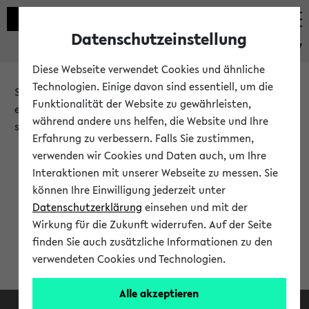
Datenschutzeinstellung
eKVV
Diese Webseite verwendet Cookies und ähnliche
Technologien. Einige davon sind essentiell, um die
Sie möchten auf eine eKVV Funktion zugreifen, die Ihnen
Funktionalität der Website zu gewährleisten,
erst nach einer Anmeldung am System zur Verfügung
während andere uns helfen, die Website und Ihre
steht.
Erfahrung zu verbessern. Falls Sie zustimmen,
verwenden wir Cookies und Daten auch, um Ihre
Bitte melden Sie sich an:
Interaktionen mit unserer Webseite zu messen. Sie
können Ihre Einwilligung jederzeit unter
Datenschutzerklärung
einsehen und mit der
Anmeldung am eKVV
Wirkung für die Zukunft widerrufen. Auf der Seite
finden Sie auch zusätzliche Informationen zu den
verwendeten Cookies und Technologien.
Alle akzeptieren
Facebook
Instagram
LinkedIn
TikTok
Youtube