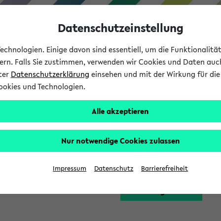
Datenschutzeinstellung
chnologien. Einige davon sind essentiell, um die Funktionalit
sern. Falls Sie zustimmen, verwenden wir Cookies und Daten auc
nter
Datenschutzerklärung
einsehen und mit der Wirkung für die 
ookies und Technologien.
Studium
Lehre
International
Alle akzeptieren
Funktion zugreifen, die Ihnen erst nach einer Anmeldung am Sy
Nur notwendige Cookies zulassen
Bitte melden Sie sich 
Impressum
Datenschutz
Barrierefreiheit
Anmeldung am eKVV