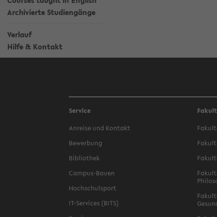
Courses taught in English
Archivierte Studiengänge
Verlauf
Hilfe & Kontakt
Service
Fakul
Anreise und Kontakt
Fakult
Bewerbung
Fakult
Bibliothek
Fakult
Campus-Bauen
Fakult
Philos
Hochschulsport
Fakult
IT-Services (BITS)
Gesun