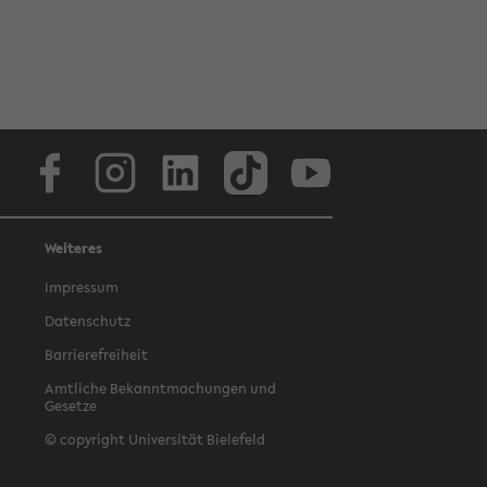
Facebook
Instagram
LinkedIn
TikTok
Youtube
Weiteres
Impressum
Datenschutz
Barrierefreiheit
Amtliche Bekanntmachungen und
Gesetze
© copyright Universität Bielefeld