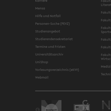
Karriere
Fakult
Litera
Mensa
Fakult
Hilfe und Notfall
Fakult
Personen-Suche (PEVZ)
Fakult
Studienangebot
Sportw
Studierendensekretariat
Fakult
Termine und Fristen
Fakult
Universitätsarchiv
Fakult
Wirtsc
UniShop
Medizi
Vorlesungsverzeichnis (eKVV)
Techni
Webmail