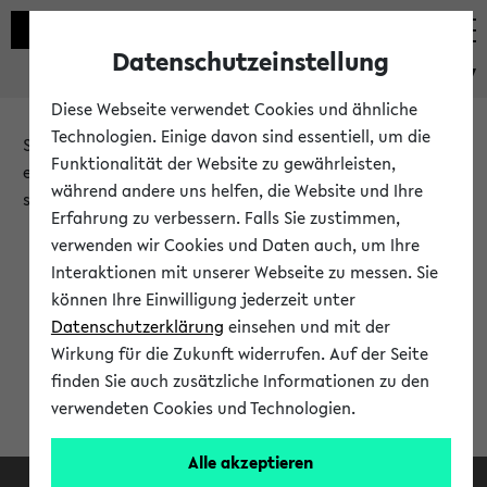
Datenschutzeinstellung
eKVV
Diese Webseite verwendet Cookies und ähnliche
Technologien. Einige davon sind essentiell, um die
Sie möchten auf eine eKVV Funktion zugreifen, die Ihnen
Funktionalität der Website zu gewährleisten,
erst nach einer Anmeldung am System zur Verfügung
während andere uns helfen, die Website und Ihre
steht.
Erfahrung zu verbessern. Falls Sie zustimmen,
verwenden wir Cookies und Daten auch, um Ihre
Bitte melden Sie sich an:
Interaktionen mit unserer Webseite zu messen. Sie
können Ihre Einwilligung jederzeit unter
Datenschutzerklärung
einsehen und mit der
Anmeldung am eKVV
Wirkung für die Zukunft widerrufen. Auf der Seite
finden Sie auch zusätzliche Informationen zu den
verwendeten Cookies und Technologien.
Alle akzeptieren
Facebook
Instagram
LinkedIn
TikTok
Youtube