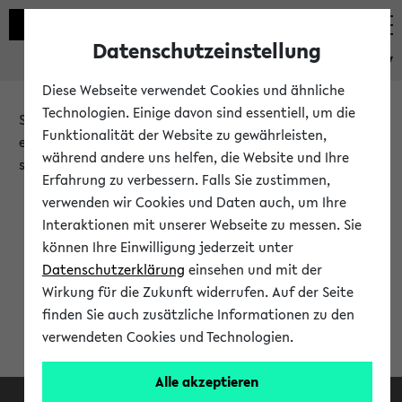
Datenschutzeinstellung
eKVV
Diese Webseite verwendet Cookies und ähnliche
Technologien. Einige davon sind essentiell, um die
Sie möchten auf eine eKVV Funktion zugreifen, die Ihnen
Funktionalität der Website zu gewährleisten,
erst nach einer Anmeldung am System zur Verfügung
während andere uns helfen, die Website und Ihre
steht.
Erfahrung zu verbessern. Falls Sie zustimmen,
verwenden wir Cookies und Daten auch, um Ihre
Bitte melden Sie sich an:
Interaktionen mit unserer Webseite zu messen. Sie
können Ihre Einwilligung jederzeit unter
Datenschutzerklärung
einsehen und mit der
Anmeldung am eKVV
Wirkung für die Zukunft widerrufen. Auf der Seite
finden Sie auch zusätzliche Informationen zu den
verwendeten Cookies und Technologien.
Alle akzeptieren
Facebook
Instagram
LinkedIn
TikTok
Youtube