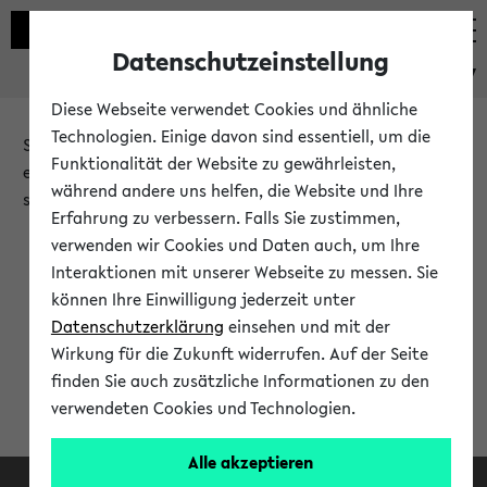
Datenschutzeinstellung
eKVV
Diese Webseite verwendet Cookies und ähnliche
Technologien. Einige davon sind essentiell, um die
Sie möchten auf eine eKVV Funktion zugreifen, die Ihnen
Funktionalität der Website zu gewährleisten,
erst nach einer Anmeldung am System zur Verfügung
während andere uns helfen, die Website und Ihre
steht.
Erfahrung zu verbessern. Falls Sie zustimmen,
verwenden wir Cookies und Daten auch, um Ihre
Bitte melden Sie sich an:
Interaktionen mit unserer Webseite zu messen. Sie
können Ihre Einwilligung jederzeit unter
Datenschutzerklärung
einsehen und mit der
Anmeldung am eKVV
Wirkung für die Zukunft widerrufen. Auf der Seite
finden Sie auch zusätzliche Informationen zu den
verwendeten Cookies und Technologien.
Alle akzeptieren
Facebook
Instagram
LinkedIn
TikTok
Youtube