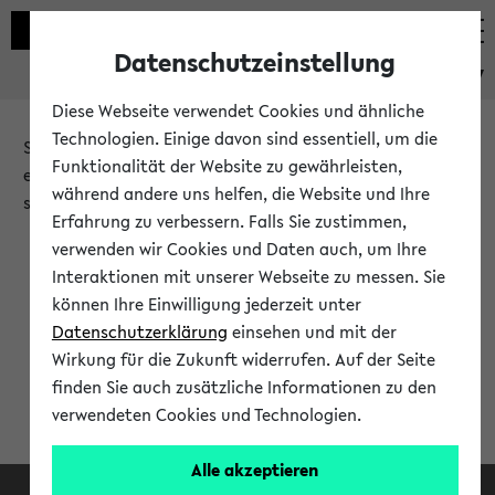
Datenschutzeinstellung
eKVV
Diese Webseite verwendet Cookies und ähnliche
Technologien. Einige davon sind essentiell, um die
Sie möchten auf eine eKVV Funktion zugreifen, die Ihnen
Funktionalität der Website zu gewährleisten,
erst nach einer Anmeldung am System zur Verfügung
während andere uns helfen, die Website und Ihre
steht.
Erfahrung zu verbessern. Falls Sie zustimmen,
verwenden wir Cookies und Daten auch, um Ihre
Bitte melden Sie sich an:
Interaktionen mit unserer Webseite zu messen. Sie
können Ihre Einwilligung jederzeit unter
Datenschutzerklärung
einsehen und mit der
Anmeldung am eKVV
Wirkung für die Zukunft widerrufen. Auf der Seite
finden Sie auch zusätzliche Informationen zu den
verwendeten Cookies und Technologien.
Alle akzeptieren
Facebook
Instagram
LinkedIn
TikTok
Youtube