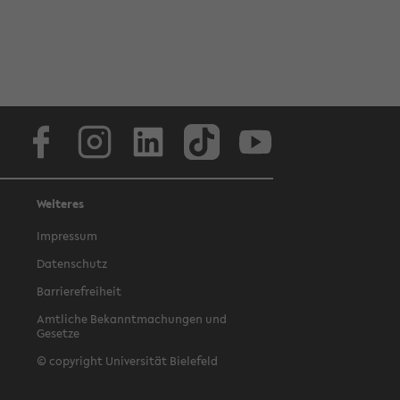
Facebook
Instagram
LinkedIn
TikTok
Youtube
Weiteres
Impressum
Datenschutz
Barrierefreiheit
Amtliche Bekanntmachungen und
Gesetze
© copyright Universität Bielefeld