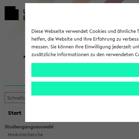
Diese Webseite verwendet Cookies und ähnliche Te
helfen, die Website und Ihre Erfahrung zu verbes
messen. Sie können Ihre Einwilligung jederzeit u
zusätzliche Informationen zu den verwendeten C
Universität
Forschung
Sie möchten auf eine eKVV 
mein
Start
eKVV
Studiengangsauswahl
Modulrecherche