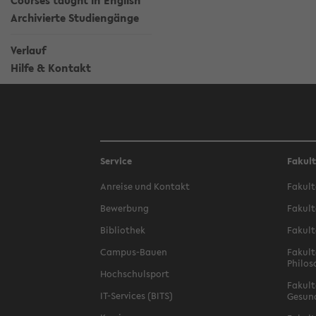
Courses taught in English
Archivierte Studiengänge
Verlauf
Hilfe & Kontakt
Service
Fakul
Anreise und Kontakt
Fakult
Bewerbung
Fakult
Bibliothek
Fakult
Campus-Bauen
Fakult
Philos
Hochschulsport
Fakult
IT-Services (BITS)
Gesun