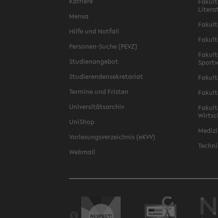
Karriere
Fakult
Litera
Mensa
Fakult
Hilfe und Notfall
Fakult
Personen-Suche (PEVZ)
Fakult
Studienangebot
Sportw
Studierendensekretariat
Fakult
Termine und Fristen
Fakult
Universitätsarchiv
Fakult
Wirtsc
UniShop
Medizi
Vorlesungsverzeichnis (eKVV)
Techni
Webmail