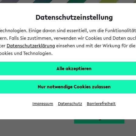
Datenschutzeinstellung
chnologien. Einige davon sind essentiell, um die Funktionalit
sern. Falls Sie zustimmen, verwenden wir Cookies und Daten auc
nter
Datenschutzerklärung
einsehen und mit der Wirkung für die 
ookies und Technologien.
Studium
Lehre
International
Alle akzeptieren
Funktion zugreifen, die Ihnen erst nach einer Anmeldung am Sy
Nur notwendige Cookies zulassen
Bitte melden Sie sich 
Impressum
Datenschutz
Barrierefreiheit
Anmeldung am eKVV