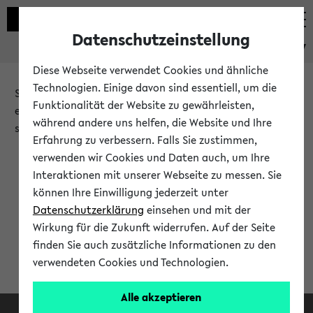
Datenschutzeinstellung
eKVV
Diese Webseite verwendet Cookies und ähnliche
Technologien. Einige davon sind essentiell, um die
Sie möchten auf eine eKVV Funktion zugreifen, die Ihnen
Funktionalität der Website zu gewährleisten,
erst nach einer Anmeldung am System zur Verfügung
während andere uns helfen, die Website und Ihre
steht.
Erfahrung zu verbessern. Falls Sie zustimmen,
verwenden wir Cookies und Daten auch, um Ihre
Bitte melden Sie sich an:
Interaktionen mit unserer Webseite zu messen. Sie
können Ihre Einwilligung jederzeit unter
Datenschutzerklärung
einsehen und mit der
Anmeldung am eKVV
Wirkung für die Zukunft widerrufen. Auf der Seite
finden Sie auch zusätzliche Informationen zu den
verwendeten Cookies und Technologien.
Alle akzeptieren
Facebook
Instagram
LinkedIn
TikTok
Youtube