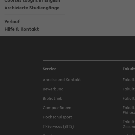
Courses taught in English
Archivierte Studiengänge
Verlauf
Hilfe & Kontakt
Service
Fakul
Anreise und Kontakt
Fakult
Bewerbung
Fakult
Bibliothek
Fakult
Campus-Bauen
Fakult
Philos
Hochschulsport
Fakult
IT-Services (BITS)
Gesun