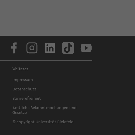
Facebook
Instagram
LinkedIn
TikTok
Youtube
Weiteres
Impressum
Datenschutz
Barrierefreiheit
Amtliche Bekanntmachungen und
Gesetze
© copyright Universität Bielefeld