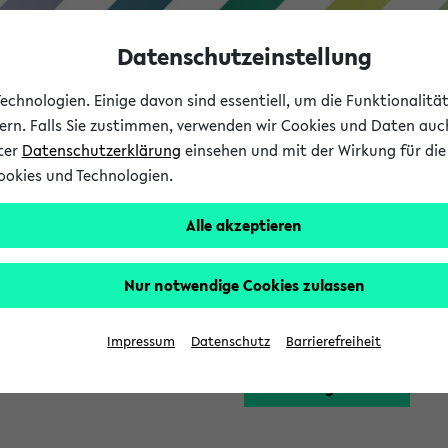
Datenschutzeinstellung
chnologien. Einige davon sind essentiell, um die Funktionalit
sern. Falls Sie zustimmen, verwenden wir Cookies und Daten auc
nter
Datenschutzerklärung
einsehen und mit der Wirkung für die 
ookies und Technologien.
Studium
Lehre
International
Alle akzeptieren
Funktion zugreifen, die Ihnen erst nach einer Anmeldung am Sy
Nur notwendige Cookies zulassen
Bitte melden Sie sich 
Impressum
Datenschutz
Barrierefreiheit
Anmeldung am eKVV