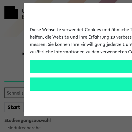
Diese Webseite verwendet Cookies und ähnliche Te
helfen, die Website und Ihre Erfahrung zu verbes
messen. Sie können Ihre Einwilligung jederzeit u
zusätzliche Informationen zu den verwendeten C
Universität
Forschung
Sie möchten auf eine eKVV 
mein
Start
eKVV
Studiengangsauswahl
Modulrecherche