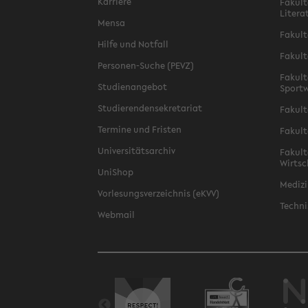
Karriere
Fakult
Litera
Mensa
Fakult
Hilfe und Notfall
Fakult
Personen-Suche (PEVZ)
Fakult
Studienangebot
Sportw
Studierendensekretariat
Fakult
Termine und Fristen
Fakult
Universitätsarchiv
Fakult
Wirtsc
UniShop
Medizi
Vorlesungsverzeichnis (eKVV)
Techni
Webmail