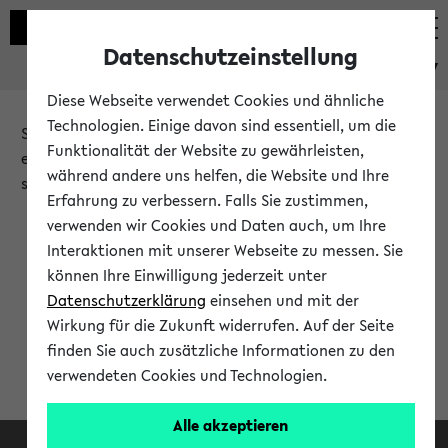
Datenschutzeinstellung
eKVV
Diese Webseite verwendet Cookies und ähnliche
Technologien. Einige davon sind essentiell, um die
Sie möchten auf eine eKVV Funktion zugreifen, die Ihnen
Funktionalität der Website zu gewährleisten,
erst nach einer Anmeldung am System zur Verfügung
während andere uns helfen, die Website und Ihre
steht.
Erfahrung zu verbessern. Falls Sie zustimmen,
verwenden wir Cookies und Daten auch, um Ihre
Bitte melden Sie sich an:
Interaktionen mit unserer Webseite zu messen. Sie
können Ihre Einwilligung jederzeit unter
Datenschutzerklärung
einsehen und mit der
Anmeldung am eKVV
Wirkung für die Zukunft widerrufen. Auf der Seite
finden Sie auch zusätzliche Informationen zu den
verwendeten Cookies und Technologien.
Alle akzeptieren
Facebook
Instagram
LinkedIn
TikTok
Youtube