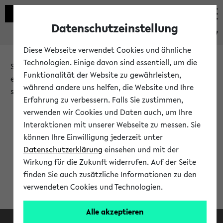
Datenschutzeinstellung
eKVV
Diese Webseite verwendet Cookies und ähnliche
Technologien. Einige davon sind essentiell, um die
Sie möchten auf eine eKVV Funktion zugreifen, die Ihnen
Funktionalität der Website zu gewährleisten,
erst nach einer Anmeldung am System zur Verfügung
während andere uns helfen, die Website und Ihre
steht.
Erfahrung zu verbessern. Falls Sie zustimmen,
verwenden wir Cookies und Daten auch, um Ihre
Bitte melden Sie sich an:
Interaktionen mit unserer Webseite zu messen. Sie
können Ihre Einwilligung jederzeit unter
Datenschutzerklärung
einsehen und mit der
Anmeldung am eKVV
Wirkung für die Zukunft widerrufen. Auf der Seite
finden Sie auch zusätzliche Informationen zu den
verwendeten Cookies und Technologien.
Alle akzeptieren
Facebook
Instagram
LinkedIn
TikTok
Youtube