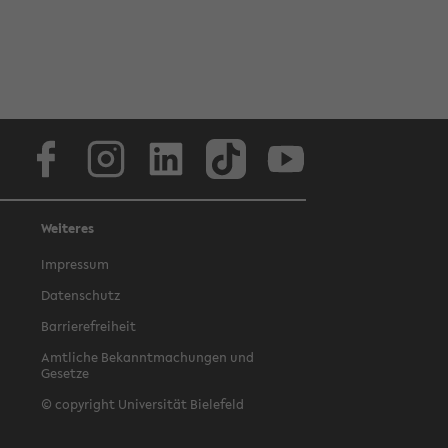
Facebook
Instagram
LinkedIn
TikTok
Youtube
Weiteres
Impressum
Datenschutz
Barrierefreiheit
Amtliche Bekanntmachungen und
Gesetze
© copyright Universität Bielefeld