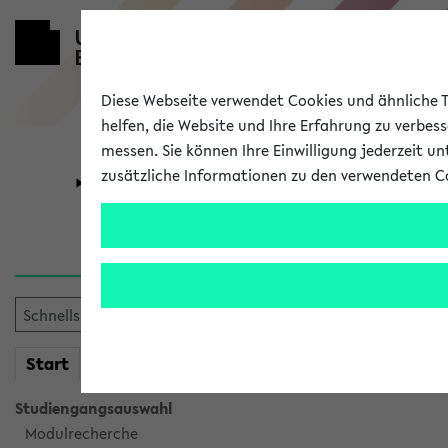
Diese Webseite verwendet Cookies und ähnliche Te
helfen, die Website und Ihre Erfahrung zu verbes
messen. Sie können Ihre Einwilligung jederzeit u
zusätzliche Informationen zu den verwendeten C
Universität
Forschung
Sie möchten auf eine eKVV 
mein
Start
eKVV
Studiengangsauswahl
Modulrecherche