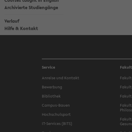
Courses taught in English
Archivierte Studiengänge
Verlauf
Hilfe & Kontakt
Service
Fakul
Anreise und Kontakt
Fakult
Bewerbung
Fakult
Bibliothek
Fakult
Campus-Bauen
Fakult
Philos
Hochschulsport
Fakult
IT-Services (BITS)
Gesun