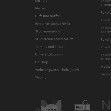
Karriere
Fakult
Litera
Mensa
Fakult
Hilfe und Notfall
Fakult
Personen-Suche (PEVZ)
Fakult
Studienangebot
Sportw
Studierendensekretariat
Fakult
Termine und Fristen
Fakult
Universitätsarchiv
Fakult
Wirtsc
UniShop
Medizi
Vorlesungsverzeichnis (eKVV)
Techni
Webmail