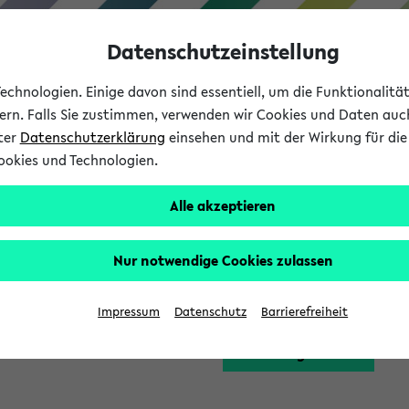
Datenschutzeinstellung
chnologien. Einige davon sind essentiell, um die Funktionalit
sern. Falls Sie zustimmen, verwenden wir Cookies und Daten auc
nter
Datenschutzerklärung
einsehen und mit der Wirkung für die 
ookies und Technologien.
Studium
Lehre
International
Alle akzeptieren
Funktion zugreifen, die Ihnen erst nach einer Anmeldung am Sy
Nur notwendige Cookies zulassen
Bitte melden Sie sich 
Impressum
Datenschutz
Barrierefreiheit
Anmeldung am eKVV