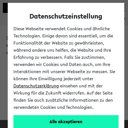
Datenschutzeinstellung
eKVV
Diese Webseite verwendet Cookies und ähnliche
Technologien. Einige davon sind essentiell, um die
Sie möchten auf eine eKVV Funktion zugreifen, die Ihnen
Funktionalität der Website zu gewährleisten,
erst nach einer Anmeldung am System zur Verfügung
während andere uns helfen, die Website und Ihre
steht.
Erfahrung zu verbessern. Falls Sie zustimmen,
verwenden wir Cookies und Daten auch, um Ihre
Bitte melden Sie sich an:
Interaktionen mit unserer Webseite zu messen. Sie
können Ihre Einwilligung jederzeit unter
Datenschutzerklärung
einsehen und mit der
Anmeldung am eKVV
Wirkung für die Zukunft widerrufen. Auf der Seite
finden Sie auch zusätzliche Informationen zu den
verwendeten Cookies und Technologien.
Alle akzeptieren
Facebook
Instagram
LinkedIn
TikTok
Youtube